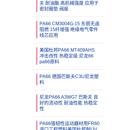
夫 耐油酯 高机械强度 应用于
密封圈垫 阀座
PA66 CM3004G-15 东丽无卤
阻燃 15纤增强 绝缘电气零件
线芯应用
美国杜邦PA66 MT409AHS
冲击改性 热稳定级 尼龙66
pa66原料
PA66 德国巴斯夫C3U尼龙塑
料
尼龙PA66 A3WG7 巴斯夫 良
好的流动性 耐油性能 热稳定
性
PA66强韧性运动器材用FR60
进口工程塑料美国杜邦耐UV