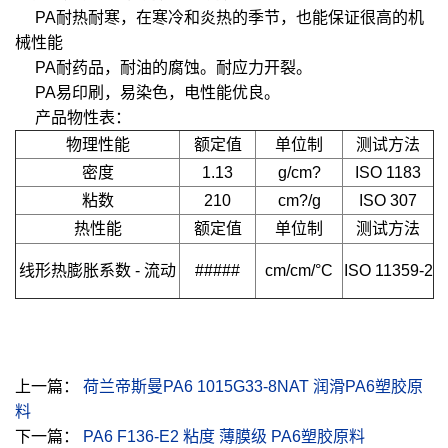
PA耐热耐寒，在寒冷和炎热的季节，也能保证很高的机
械性能
PA耐药品，耐油的腐蚀。耐应力开裂。
PA易印刷，易染色，电性能优良。
产品物性表：
物理性能
额定值
单位制
测试方法
密度
1.13
g/cm?
ISO 1183
粘数
210
cm?/g
ISO 307
热性能
额定值
单位制
测试方法
线形热膨胀系数 - 流动
#####
cm/cm/°C
ISO 11359-2
上一篇：
荷兰帝斯曼PA6 1015G33-8NAT 润滑PA6塑胶原
料
下一篇：
PA6 F136-E2 粘度 薄膜级 PA6塑胶原料