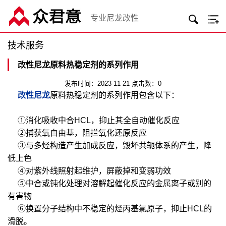
专业尼龙改性
技术服务
改性尼龙原料热稳定剂的系列作用
发布时间：2023-11-21 点击数：0
改性尼龙
原料热稳定剂的系列作用包含以下：
①消化吸收中合HCL，抑止其全自动催化反应
②捕获氧自由基，阻拦氧化还原反应
③与多烃构造产生加成反应，毁坏共轭体系的产生，降
低上色
④对紫外线照射起维护，屏蔽掉和变弱功效
⑤中合或钝化处理对溶解起催化反应的金属离子或别的
有害物
⑥换置分子结构中不稳定的烃丙基氯原子，抑止HCL的
滑脱。