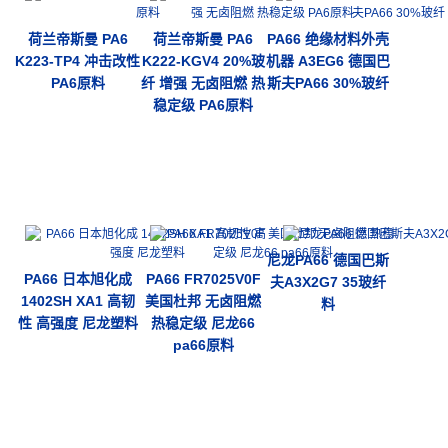
荷兰帝斯曼 PA6
荷兰帝斯曼 PA6
PA66 绝缘材料外壳
K223-TP4 冲击改性
K222-KGV4 20%玻
机器 A3EG6 德国巴
PA6原料
纤 增强 无卤阻燃 热
斯夫PA66 30%玻纤
稳定级 PA6原料
尼龙PA66 德国巴斯
PA66 日本旭化成
PA66 FR7025V0F
夫A3X2G7 35玻纤
1402SH XA1 高韧
美国杜邦 无卤阻燃
料
性 高强度 尼龙塑料
热稳定级 尼龙66
pa66原料