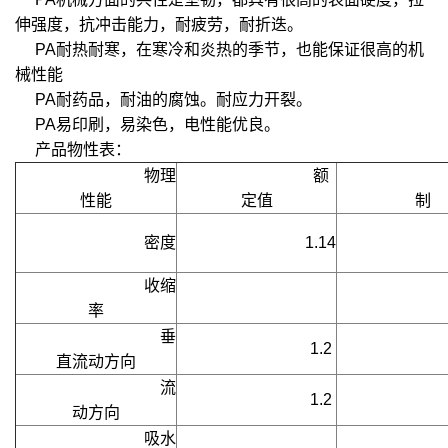
伸强度，抗冲击能力，耐疲劳，耐折迭。
PA耐热耐寒，在寒冷和炎热的季节，也能保证很高的机
械性能
PA耐药品，耐油的腐蚀。耐应力开裂。
PA易印刷，易染色，电性能优良。
产品物性表：
物理
额
性能
定值
制
密度
1.14
收缩
率
    垂
1.2
直流动方向
    流
1.2
动方向
吸水