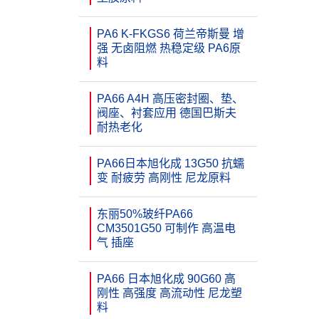
PA6 K-FKGS6 荷兰帝斯曼 增
强 无卤阻燃 热稳定级 PA6原
料
PA66 A4H 高压密封圈、垫、
阀座、衬套应用 德国巴斯夫
耐热老化
PA66日本旭化成 13G50 抗蠕
变 耐疲劳 高刚性 尼龙原料
东丽50%玻纤PA66
CM3501G50 可制作 高温电
气 插座
PA66 日本旭化成 90G60 高
刚性 高强度 高流动性 尼龙塑
料