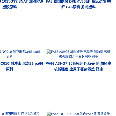
1015G33-8NAT 润滑PA6
PA6 德国朗盛 DPBKV60EF 高流动性 60
塑胶原料
纤 PA6原料 尼龙塑料
 NC010 耐冲击 尼龙66 pa66
PA66 A3HG7 35%玻纤 巴斯夫 耐油酯 高
原料
机械强度 应用于密封圈垫 阀座