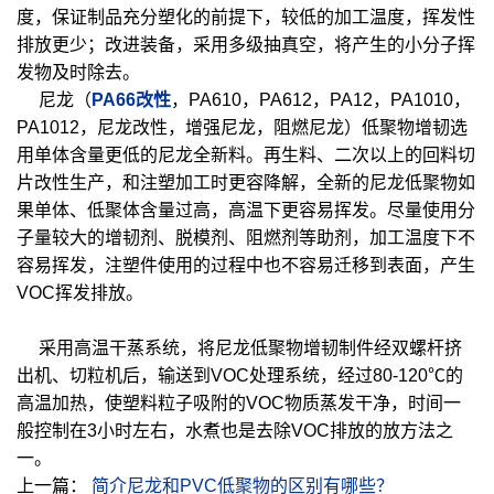
度，保证制品充分塑化的前提下，较低的加工温度，挥发性
排放更少；改进装备，采用多级抽真空，将产生的小分子挥
发物及时除去。
尼龙（
PA66改性
，PA610，PA612，PA12，PA1010，
PA1012，尼龙改性，增强尼龙，阻燃尼龙）低聚物增韧选
用单体含量更低的尼龙全新料。再生料、二次以上的回料切
片改性生产，和注塑加工时更容降解，全新的尼龙低聚物如
果单体、低聚体含量过高，高温下更容易挥发。尽量使用分
子量较大的增韧剂、脱模剂、阻燃剂等助剂，加工温度下不
容易挥发，注塑件使用的过程中也不容易迁移到表面，产生
VOC挥发排放。
采用高温干蒸系统，将尼龙低聚物增韧制件经双螺杆挤
出机、切粒机后，输送到VOC处理系统，经过80-120℃的
高温加热，使塑料粒子吸附的VOC物质蒸发干净，时间一
般控制在3小时左右，水煮也是去除VOC排放的放方法之
一。
上一篇：
简介尼龙和PVC低聚物的区别有哪些？